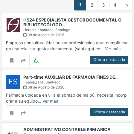
1
2
3
4
>
HS24 ESPECIALISTA GESTOR DOCUMENTAL O
BIBLIOTECÓLOGO…
Heredia ^ santana,
Santiago
08 de Agosto de 2026
Empresa consultora líder busca profesionales para cumplir car
go especialista gestor documental (santiago) en…
Ver más
Oferta destacada
Part-time AUXILIAR DE FARMACIA FINES DE…
FS
F&amp;j spa,
Santiago
08 de Agosto de 2026
Farmacia ubicada en villa el abrazo de maipú, necesita incorp
orar a su equipo…
Ver más
Oferta destacada
ADMINISTRATIVO CONTABLE PRM ARICA