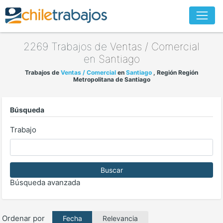
2269 Trabajos de
Ventas / Comercial
en
Santiago
Trabajos de
Ventas / Comercial
en
Santiago
, Región Región
Metropolitana de Santiago
Búsqueda
Trabajo
Buscar
Búsqueda avanzada
Ordenar por
Relevancia
Fecha