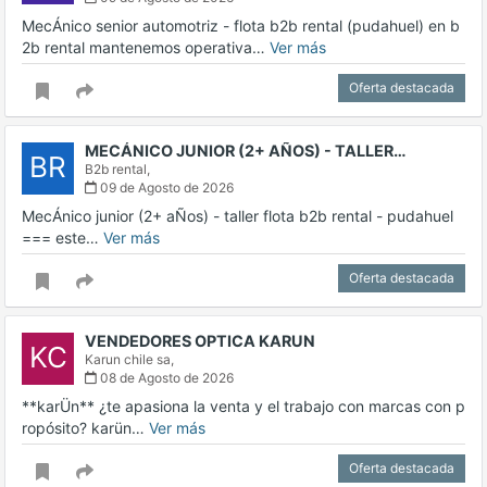
MecÁnico senior automotriz - flota b2b rental (pudahuel) en b
2b rental mantenemos operativa…
Ver más
Oferta destacada
MECÁNICO JUNIOR (2+ AÑOS) - TALLER…
BR
B2b rental,
09 de Agosto de 2026
MecÁnico junior (2+ aÑos) - taller flota b2b rental - pudahuel
=== este…
Ver más
Oferta destacada
VENDEDORES OPTICA KARUN
KC
Karun chile sa,
08 de Agosto de 2026
**karÜn** ¿te apasiona la venta y el trabajo con marcas con p
ropósito? karün…
Ver más
Oferta destacada