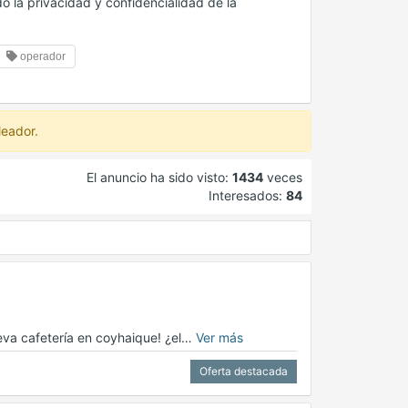
o la privacidad y confidencialidad de la
operador
leador.
El anuncio ha sido visto:
1434
veces
Interesados:
84
eva cafetería en coyhaique! ¿el…
Ver más
Oferta destacada