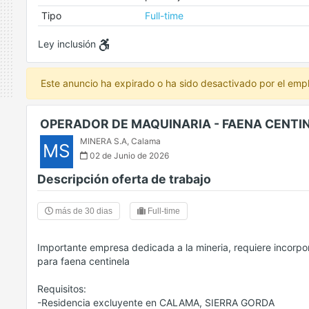
Tipo
Full-time
Ley inclusión
Este anuncio ha expirado o ha sido desactivado por el emp
OPERADOR DE MAQUINARIA - FAENA CENTI
MINERA S.A
,
Calama
MS
02 de Junio de 2026
Descripción oferta de trabajo
más de 30 dias
Full-time
Importante empresa dedicada a la mineria, requiere incorp
para faena centinela
Requisitos:
-Residencia excluyente en CALAMA, SIERRA GORDA