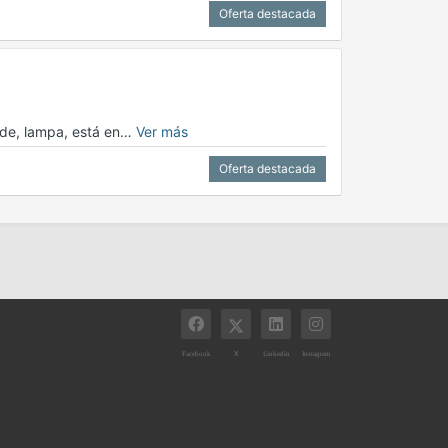
Oferta destacada
ande, lampa, está en…
Ver más
Oferta destacada
X
Facebook
Linkedin
Instagram