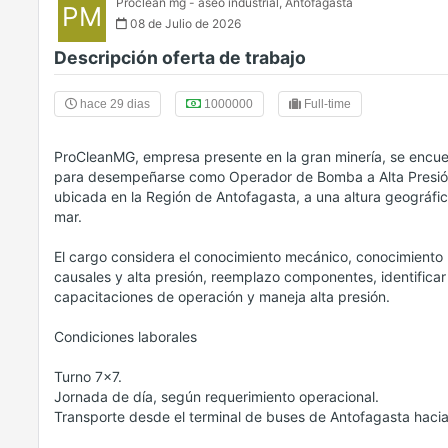
Proclean mg - aseo industrial
,
Antofagasta
PM
08 de Julio de 2026
Descripción oferta de trabajo
hace 29 dias
1000000
Full-time
ProCleanMG, empresa presente en la gran minería, se encu
para desempeñarse como Operador de Bomba a Alta Presión 
ubicada en la Región de Antofagasta, a una altura geográfi
mar.
El cargo considera el conocimiento mecánico, conocimiento
causales y alta presión, reemplazo componentes, identificar 
capacitaciones de operación y maneja alta presión.
Condiciones laborales
Turno 7x7.
Jornada de día, según requerimiento operacional.
Transporte desde el terminal de buses de Antofagasta hacia