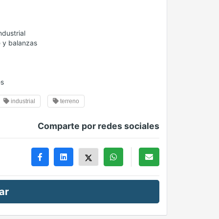
dustrial
e y balanzas
es
industrial
terreno
Comparte por redes sociales
ar