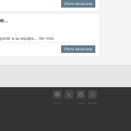
Oferta destacada
IME…
orporar a su equipo…
Ver más
Oferta destacada
X
Facebook
Linkedin
Instagram