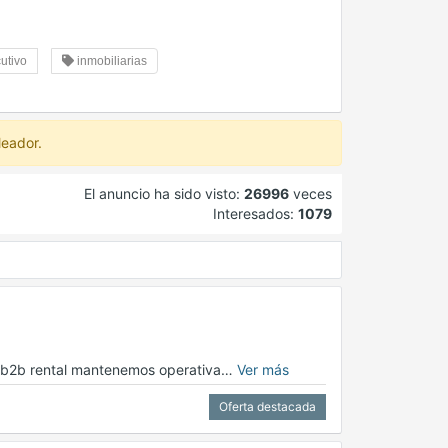
utivo
inmobiliarias
leador.
El anuncio ha sido visto:
26996
veces
Interesados:
1079
en b2b rental mantenemos operativa…
Ver más
Oferta destacada