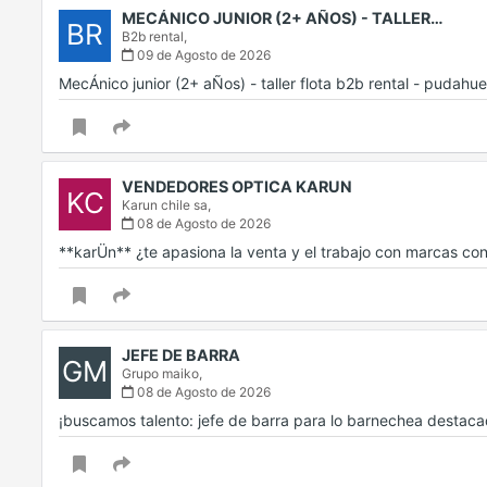
MECÁNICO JUNIOR (2+ AÑOS) - TALLER…
BR
B2b rental,
09 de Agosto de 2026
MecÁnico junior (2+ aÑos) - taller flota b2b rental - pudah
VENDEDORES OPTICA KARUN
KC
Karun chile sa,
08 de Agosto de 2026
**karÜn** ¿te apasiona la venta y el trabajo con marcas c
JEFE DE BARRA
GM
Grupo maiko,
08 de Agosto de 2026
¡buscamos talento: jefe de barra para lo barnechea destac