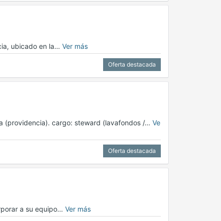
cia, ubicado en la…
Ver más
Oferta destacada
lia (providencia). cargo: steward (lavafondos /…
Ve
Oferta destacada
orporar a su equipo…
Ver más