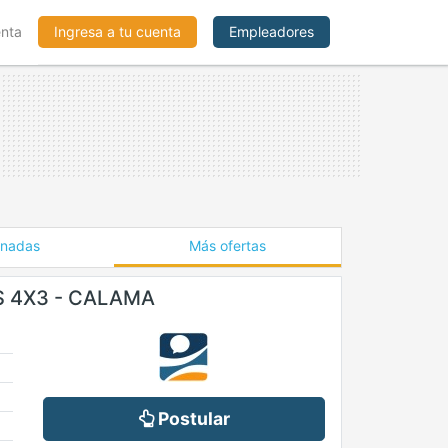
enta
Ingresa a tu cuenta
Empleadores
onadas
Más ofertas
S 4X3 - CALAMA
Postular