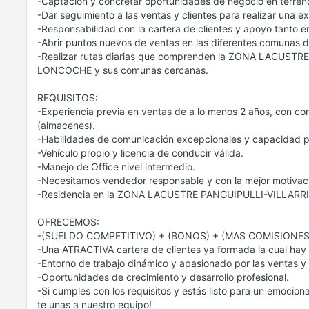
-Captación y concretar oportunidades de negocio en terren
-Dar seguimiento a las ventas y clientes para realizar una e
-Responsabilidad con la cartera de clientes y apoyo tanto 
-Abrir puntos nuevos de ventas en las diferentes comunas de
-Realizar rutas diarias que comprenden la ZONA LACUS
LONCOCHE y sus comunas cercanas.
REQUISITOS:
-Experiencia previa en ventas de a lo menos 2 años, con co
(almacenes).
-Habilidades de comunicación excepcionales y capacidad par
-Vehículo propio y licencia de conducir válida.
-Manejo de Office nivel intermedio.
-Necesitamos vendedor responsable y con la mejor motivació
-Residencia en la ZONA LACUSTRE PANGUIPULLI-VILLAR
OFRECEMOS:
-(SUELDO COMPETITIVO) + (BONOS) + (MAS COMISIONES
-Una ATRACTIVA cartera de clientes ya formada la cual hay 
-Entorno de trabajo dinámico y apasionado por las ventas y 
-Oportunidades de crecimiento y desarrollo profesional.
-Si cumples con los requisitos y estás listo para un emocio
te unas a nuestro equipo!