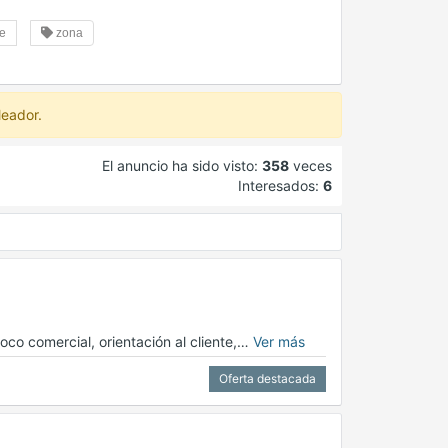
re
zona
leador.
El anuncio ha sido visto:
358
veces
Interesados:
6
oco comercial, orientación al cliente,…
Ver más
Oferta destacada