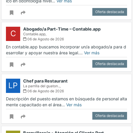
ico en odontología nivel…
Ver más
Oferta destacada
Abogado/a Part-Time – Contable.app
C
Contable.app,
06 de Agosto de 2026
En contable.app buscamos incorporar un/a abogado/a para d
esarrollar y apoyar nuestra área legal.…
Ver más
Oferta destacada
Chef para Restaurant
LP
La parrilla del guaton..,
06 de Agosto de 2026
Descripción del puesto estamos en búsqueda de personal alta
mente capacitado en el área…
Ver más
Oferta destacada
Barquillera/o - Atención al Cliente Part…