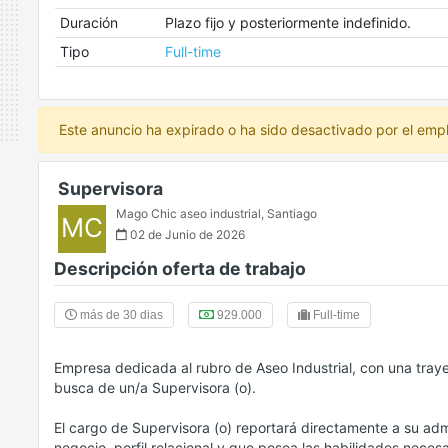
Duración
Plazo fijo y posteriormente indefinido.
Tipo
Full-time
Este anuncio ha expirado o ha sido desactivado por el emp
Supervisora
Mago Chic aseo industrial
,
Santiago
MC
02 de Junio de 2026
Descripción oferta de trabajo
más de 30 dias
929.000
Full-time
Empresa dedicada al rubro de Aseo Industrial, con una tray
busca de un/a Supervisora (o).
El cargo de Supervisora (o) reportará directamente a su admi
negocio, perfil relacional y que posea las habilidades necesa