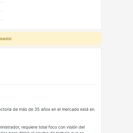
leador.
ectoria de más de 35 años en el mercado está en
nistrador, requiere total foco con visión del
rias para dirigir el equipo de trabajo que se