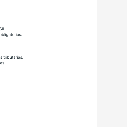
II.
obligatorios.
 tributarias.
es.
.