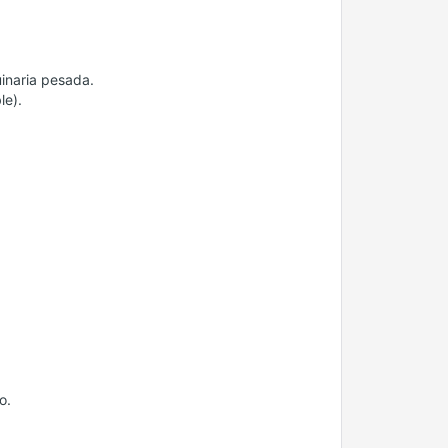
inaria pesada.
le).
o.