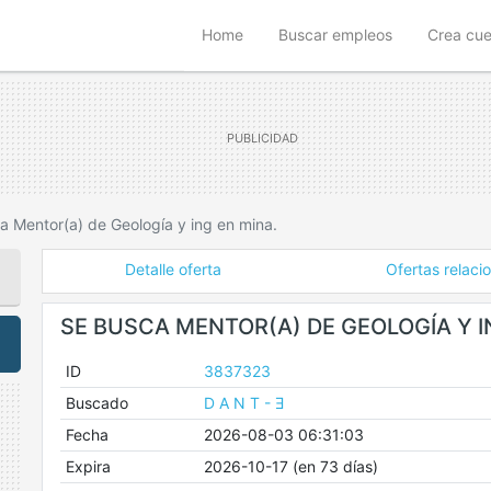
(current)
Home
Buscar empleos
Crea cu
a Mentor(a) de Geología y ing en mina.
Detalle oferta
Ofertas relaci
SE BUSCA MENTOR(A) DE GEOLOGÍA Y I
ID
3837323
Buscado
D A N T - Ǝ
Fecha
2026-08-03 06:31:03
Expira
2026-10-17 (en 73 días)