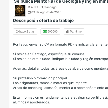
Se busca Mentor(a) de Geología y ing en min
D A N T - Ǝ
,
Santiago
03 de Agosto de 2026
Descripción oferta de trabajo
hace 2 dias
500000
Part-time
Por favor, enviar su CV en formato PDF e indicar claramente 
Si reside en Santiago, especifique su comuna.
Si reside en otra ciudad, indique la ciudad y región corresp
Además, detallar todas las áreas que abarca como mentor(a
Su profesión o formación principal.
Las asignaturas, ramos o materias que imparte.
Áreas de coaching, asesoría, mentoría o acompañamiento ac
Esta información es fundamental para evaluar su perfil y as
alumnos y apoderados.