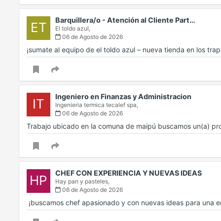
Barquillera/o - Atención al Cliente Part…
ET
El toldo azul,
06 de Agosto de 2026
¡sumate al equipo de el toldo azul – nueva tienda en los tr
Ingeniero en Finanzas y Administracion
IT
Ingenieria termica tecalef spa,
06 de Agosto de 2026
Trabajo ubicado en la comuna de maipú buscamos un(a) prof
CHEF CON EXPERIENCIA Y NUEVAS IDEAS
HP
Hay pan y pasteles,
06 de Agosto de 2026
‍ ¡buscamos chef apasionado y con nuevas ideas para una e