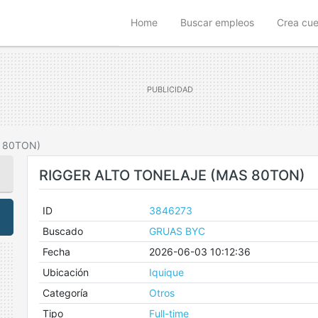
(current)
Home
Buscar empleos
Crea cu
 80TON)
RIGGER ALTO TONELAJE (MAS 80TON)
ID
3846273
Buscado
GRUAS BYC
Fecha
2026-06-03 10:12:36
Ubicación
Iquique
Categoría
Otros
Tipo
Full-time