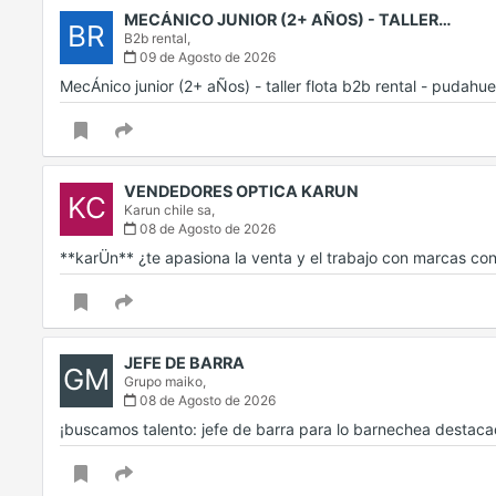
MECÁNICO JUNIOR (2+ AÑOS) - TALLER…
BR
B2b rental,
09 de Agosto de 2026
MecÁnico junior (2+ aÑos) - taller flota b2b rental - pudah
VENDEDORES OPTICA KARUN
KC
Karun chile sa,
08 de Agosto de 2026
**karÜn** ¿te apasiona la venta y el trabajo con marcas c
JEFE DE BARRA
GM
Grupo maiko,
08 de Agosto de 2026
¡buscamos talento: jefe de barra para lo barnechea destac