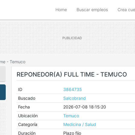
(current)
Home
Buscar empleos
Crea cu
ime - Temuco
REPONEDOR(A) FULL TIME - TEMUCO
ID
3864735
Buscado
Salcobrand
Fecha
2026-07-08 18:15:20
Ubicación
Temuco
Categoría
Medicina / Salud
Duración
Plazo fijo