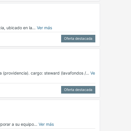
cia, ubicado en la…
Ver más
Oferta destacada
lia (providencia). cargo: steward (lavafondos /…
Ve
Oferta destacada
orporar a su equipo…
Ver más