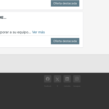
Oferta destacada
IME…
orporar a su equipo…
Ver más
Oferta destacada
X
Facebook
Linkedin
Instagram