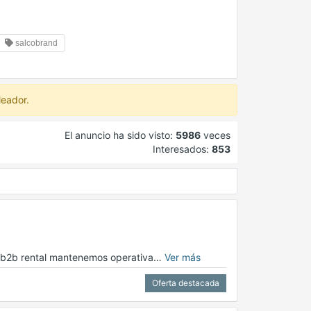
salcobrand
leador.
El anuncio ha sido visto:
5986
veces
Interesados:
853
en b2b rental mantenemos operativa…
Ver más
Oferta destacada