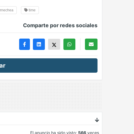
rnechea
time
Comparte por redes sociales
ar
El anuncio ha sido visto:
566
veces