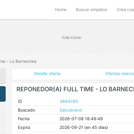
(current)
Home
Buscar empleos
Crea cu
ime - Lo Barnechea
Detalle oferta
Ofertas relaci
REPONEDOR(A) FULL TIME - LO BARNE
ID
3864760
Buscado
Salcobrand
Fecha
2026-07-08 18:49:49
Expira
2026-09-21 (en 45 días)