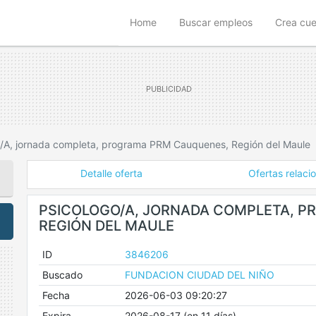
(current)
Home
Buscar empleos
Crea cu
, jornada completa, programa PRM Cauquenes, Región del Maule
Detalle oferta
Ofertas relaci
PSICOLOGO/A, JORNADA COMPLETA, 
REGIÓN DEL MAULE
ID
3846206
Buscado
FUNDACION CIUDAD DEL NIÑO
Fecha
2026-06-03 09:20:27
Expira
2026-08-17 (en 11 días)