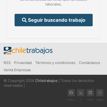
laborales.
Seguir buscando trabajo
RSS
Privacidad
Términos y condiciones
Contáctanos
Venta Empresas
© Copyright 2026
Chiletrabajos
| Todos los derechos
reservados |
X
Facebook
Linkedin
Instagram