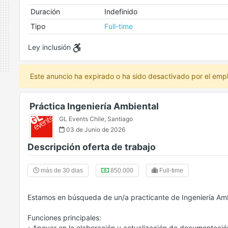
Duración
Indefinido
Tipo
Full-time
Ley inclusión
Este anuncio ha expirado o ha sido desactivado por el emp
Práctica Ingeniería Ambiental
GL Events Chile
,
Santiago
03 de Junio de 2026
Descripción oferta de trabajo
más de 30 dias
850.000
Full-time
Estamos en búsqueda de un/a practicante de Ingeniería Ambie
Funciones principales:
- Apoyar en la elaboración y actualización de documentació