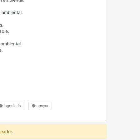
 ambiental.
s.
able.
.
 ambiental.
a.
ingeniería
apoyar
leador.