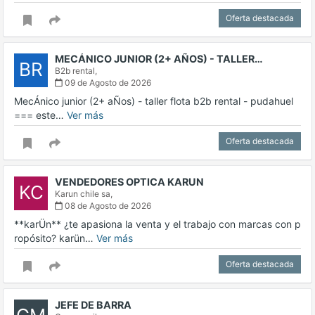
Oferta destacada
MECÁNICO JUNIOR (2+ AÑOS) - TALLER…
BR
B2b rental,
09 de Agosto de 2026
MecÁnico junior (2+ aÑos) - taller flota b2b rental - pudahuel
=== este…
Ver más
Oferta destacada
VENDEDORES OPTICA KARUN
KC
Karun chile sa,
08 de Agosto de 2026
**karÜn** ¿te apasiona la venta y el trabajo con marcas con p
ropósito? karün…
Ver más
Oferta destacada
JEFE DE BARRA