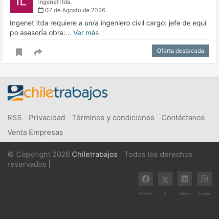
IL
Ingenet ltda,
07 de Agosto de 2026
Ingenet ltda requiere a un/a ingeniero civil cargo: jefe de equi
po asesorÍa obra:…
Ver más
Oferta destacada
RSS
Privacidad
Términos y condiciones
Contáctanos
Venta Empresas
© Copyright 2026
Chiletrabajos
| Todos los derechos
reservados |
X
Facebook
Linkedin
Instagram