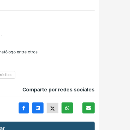
.
atólogo entre otros.
.
édicos
Comparte por redes sociales
ar