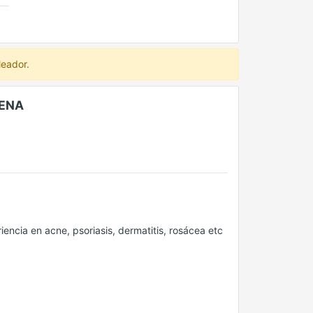
leador.
RENA
encia en acne, psoriasis, dermatitis, rosácea etc