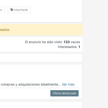
na
importante
leador.
El anuncio ha sido visto:
133
veces
Interesados:
1
e compras y adquisiciones idealmente…
Ver más
Oferta destacada