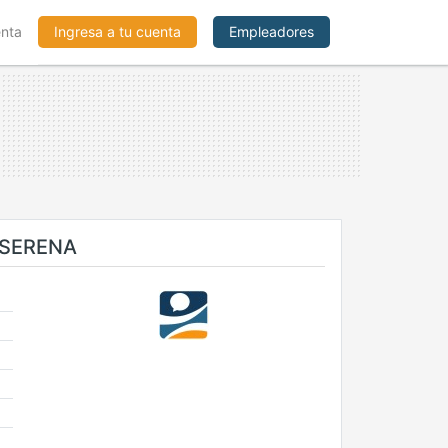
enta
Ingresa a tu cuenta
Empleadores
 SERENA