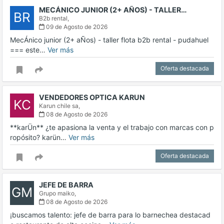
MECÁNICO JUNIOR (2+ AÑOS) - TALLER…
BR
B2b rental,
09 de Agosto de 2026
MecÁnico junior (2+ aÑos) - taller flota b2b rental - pudahuel
=== este…
Ver más
Oferta destacada
VENDEDORES OPTICA KARUN
KC
Karun chile sa,
08 de Agosto de 2026
**karÜn** ¿te apasiona la venta y el trabajo con marcas con p
ropósito? karün…
Ver más
Oferta destacada
JEFE DE BARRA
GM
Grupo maiko,
08 de Agosto de 2026
¡buscamos talento: jefe de barra para lo barnechea destacad