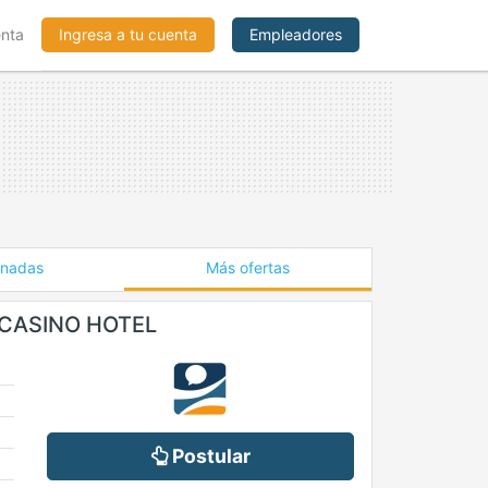
enta
Ingresa a tu cuenta
Empleadores
onadas
Más ofertas
 CASINO HOTEL
Postular