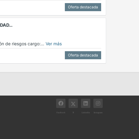
Oferta destacada
LIDAD…
ción de riesgos cargo:…
Ver más
Oferta destacada
X
Facebook
Linkedin
Instagram