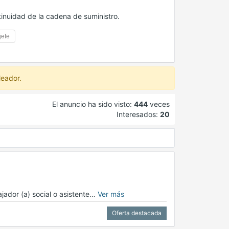
tinuidad de la cadena de suministro.
jefe
leador.
El anuncio ha sido visto:
444
veces
Interesados:
20
jador (a) social o asistente…
Ver más
Oferta destacada