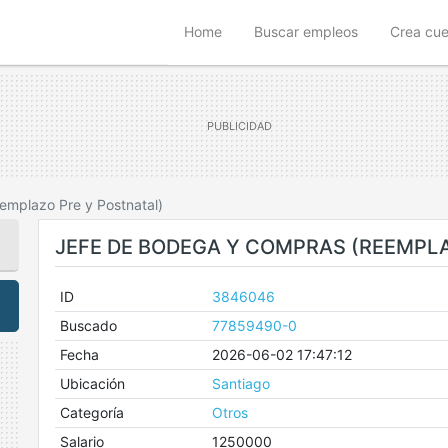
(current)
Home
Buscar empleos
Crea cu
mplazo Pre y Postnatal)
JEFE DE BODEGA Y COMPRAS (REEMPLA
ID
3846046
Buscado
77859490-0
Fecha
2026-06-02 17:47:12
Ubicación
Santiago
Categoría
Otros
Salario
1250000