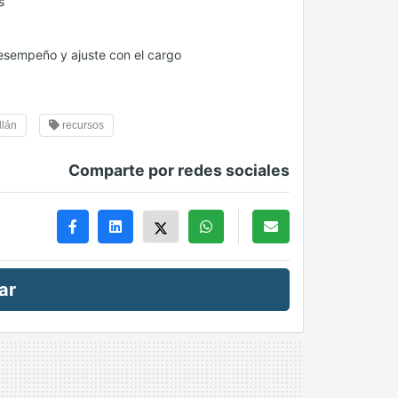
s
 desempeño y ajuste con el cargo
llán
recursos
Comparte por redes sociales
ar