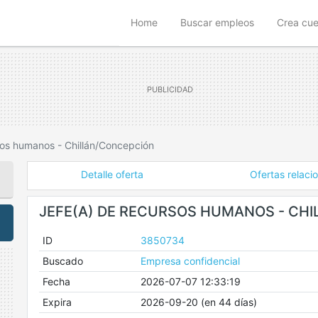
(current)
Home
Buscar empleos
Crea cu
sos humanos - Chillán/Concepción
Detalle oferta
Ofertas relaci
JEFE(A) DE RECURSOS HUMANOS - CH
ID
3850734
Buscado
Empresa confidencial
Fecha
2026-07-07 12:33:19
Expira
2026-09-20 (en 44 días)