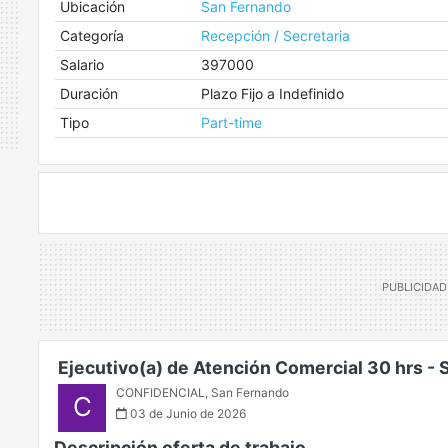
Ubicación
San Fernando
Categoría
Recepción / Secretaria
Salario
397000
Duración
Plazo Fijo a Indefinido
Tipo
Part-time
Ejecutivo(a) de Atención Comercial 30 hrs - 
CONFIDENCIAL
,
San Fernando
C
03 de Junio de 2026
Descripción oferta de trabajo