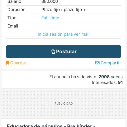
Salario
880.000
Duración
Plazo fijo+ plazo fijo +
Tipo
Full-time
Email
Inicia sesión para ver mail
Postular
Guardar
Compartir
El anuncio ha sido visto:
2998
veces
Interesados:
91
Educadora de párvulos - Pre kínder -