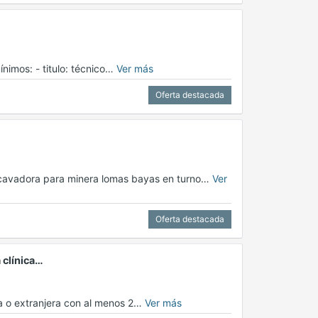
nimos: - titulo: técnico…
Ver más
Oferta destacada
xcavadora para minera lomas bayas en turno…
Ver
Oferta destacada
 clínica…
na o extranjera con al menos 2…
Ver más