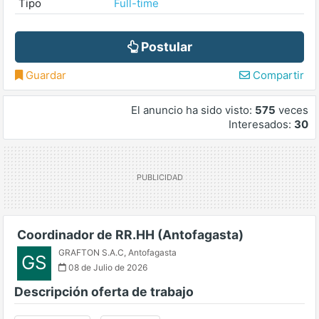
Tipo
Full-time
Postular
Guardar
Compartir
El anuncio ha sido visto:
575
veces
Interesados:
30
Coordinador de RR.HH (Antofagasta)
GRAFTON S.A.C
,
Antofagasta
GS
08 de Julio de 2026
Descripción oferta de trabajo