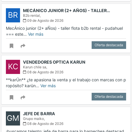
MECÁNICO JUNIOR (2+ AÑOS) - TALLER…
BR
B2b rental,
09 de Agosto de 2026
MecÁnico junior (2+ aÑos) - taller flota b2b rental - pudahuel
=== este…
Ver más
Oferta destacada
VENDEDORES OPTICA KARUN
KC
Karun chile sa,
08 de Agosto de 2026
**karÜn** ¿te apasiona la venta y el trabajo con marcas con p
ropósito? karün…
Ver más
Oferta destacada
JEFE DE BARRA
GM
Grupo maiko,
08 de Agosto de 2026
¡buscamos talento: jefe de barra para lo barnechea destacad