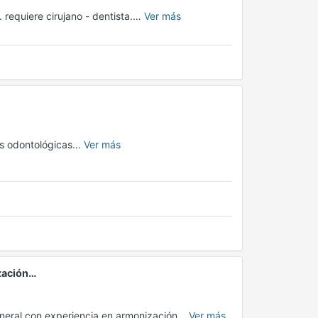
requiere cirujano - dentista.…
Ver más
cas odontológicas…
Ver más
zación…
general con experiencia en armonización…
Ver más