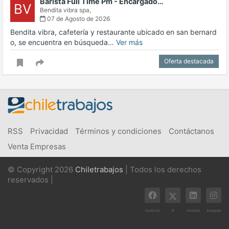
Barista Full Time Pm - Encargado…
BV
Bendita vibra spa,
07 de Agosto de 2026
Bendita vibra, cafetería y restaurante ubicado en san bernard
o, se encuentra en búsqueda…
Ver más
Oferta destacada
RSS
Privacidad
Términos y condiciones
Contáctanos
Venta Empresas
© Copyright 2026
Chiletrabajos
| Todos los derechos
reservados |
X
Facebook
Linkedin
Instagram