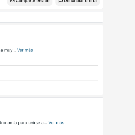
Compartir enlace
Denunciar oferta
cina muy…
Ver más
stronomía para unirse a…
Ver más