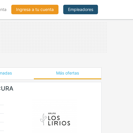
enta
Ingresa a tu cuenta
Empleadores
onadas
Más ofertas
CURA