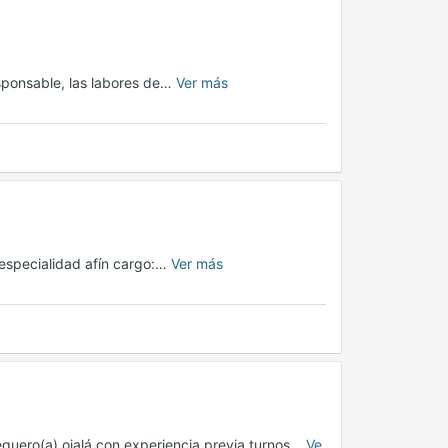
sponsable, las labores de…
Ver más
a especialidad afín cargo:…
Ver más
eguero(a) ojalá con experiencia previa turnos…
Ve