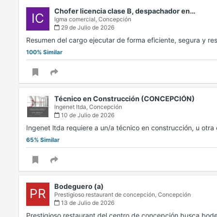
Chofer licencia clase B, despachador en…
IC
Igma comercial,
Concepción
29 de Julio de 2026
Resumen del cargo ejecutar de forma eficiente, segura y re
100% Similar
Técnico en Construcción (CONCEPCIÓN)
Ingenet ltda,
Concepción
10 de Julio de 2026
Ingenet ltda requiere a un/a técnico en construcción, u otr
65% Similar
Bodeguero (a)
PR
Prestigioso restaurant de concepción,
Concepción
13 de Julio de 2026
Prestigioso restaurant del centro de concepción busca bod