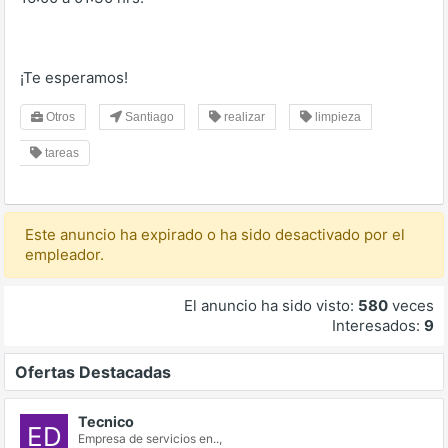
¡Te esperamos!
Otros
Santiago
realizar
limpieza
tareas
Este anuncio ha expirado o ha sido desactivado por el
empleador.
El anuncio ha sido visto:
580
veces
Interesados:
9
Ofertas Destacadas
Tecnico
ED
Empresa de servicios en..,