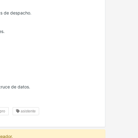
ías de despacho.
es.
cruce de datos.
pro
asistente
leador.