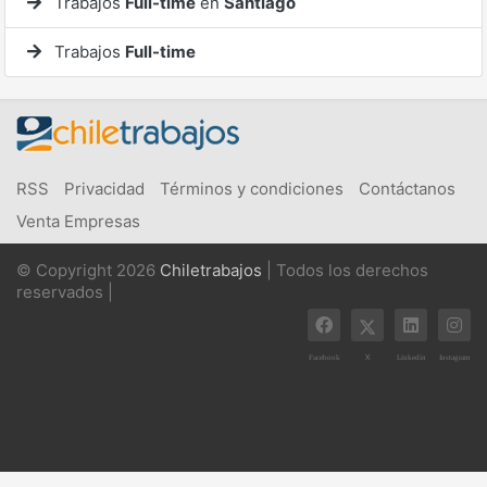
Trabajos
Full-time
en
Santiago
Trabajos
Full-time
RSS
Privacidad
Términos y condiciones
Contáctanos
Venta Empresas
© Copyright 2026
Chiletrabajos
| Todos los derechos
reservados |
X
Facebook
Linkedin
Instagram