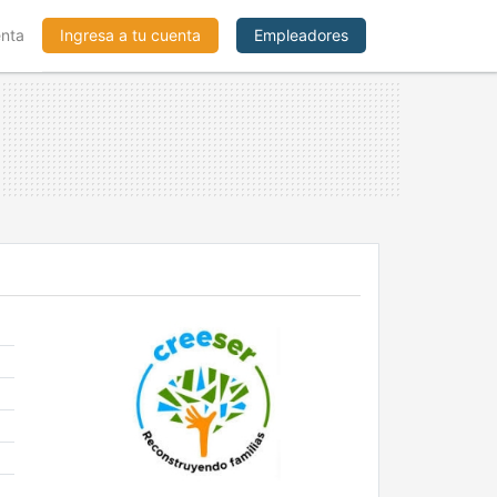
enta
Ingresa a tu cuenta
Empleadores
N