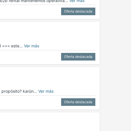
en b2b rental mantenemos operativa…
Ver más
Oferta destacada
uel === este…
Ver más
Oferta destacada
on propósito? karün…
Ver más
Oferta destacada