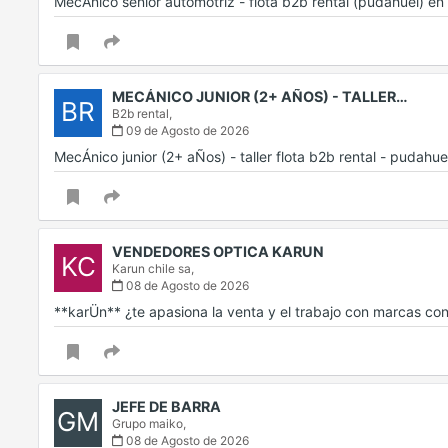
MecÁnico senior automotriz - flota b2b rental (pudahuel) 
MECÁNICO JUNIOR (2+ AÑOS) - TALLER…
BR
B2b rental,
09 de Agosto de 2026
MecÁnico junior (2+ aÑos) - taller flota b2b rental - pudah
VENDEDORES OPTICA KARUN
KC
Karun chile sa,
08 de Agosto de 2026
**karÜn** ¿te apasiona la venta y el trabajo con marcas c
JEFE DE BARRA
GM
Grupo maiko,
08 de Agosto de 2026