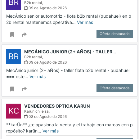
BR
B2b rental,
09 de Agosto de 2026
MecÁnico senior automotriz - flota b2b rental (pudahuel) en b
2b rental mantenemos operativa…
Ver más
Oferta destacada
MECÁNICO JUNIOR (2+ AÑOS) - TALLER…
BR
B2b rental,
09 de Agosto de 2026
MecÁnico junior (2+ aÑos) - taller flota b2b rental - pudahuel
=== este…
Ver más
Oferta destacada
VENDEDORES OPTICA KARUN
KC
Karun chile sa,
08 de Agosto de 2026
**karÜn** ¿te apasiona la venta y el trabajo con marcas con p
ropósito? karün…
Ver más