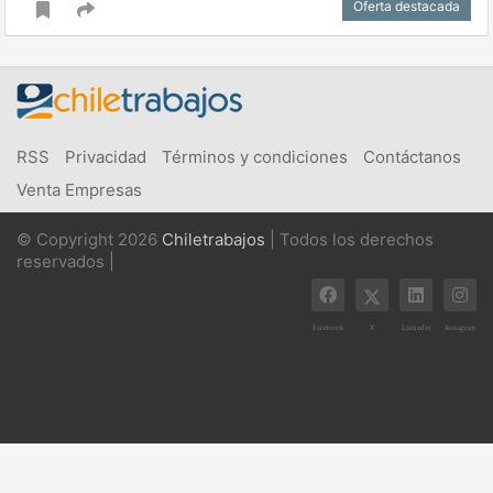
Oferta destacada
RSS
Privacidad
Términos y condiciones
Contáctanos
Venta Empresas
© Copyright 2026
Chiletrabajos
| Todos los derechos
reservados |
X
Facebook
Linkedin
Instagram