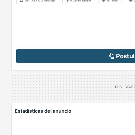
Ventas / Comercial
Puerto Montt
terreno
v
Postul
Estadísticas del anuncio