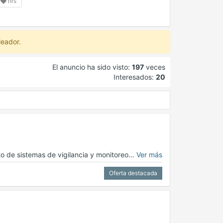
hrs
leador.
El anuncio ha sido visto:
197
veces
Interesados:
20
to de sistemas de vigilancia y monitoreo…
Ver más
Oferta destacada