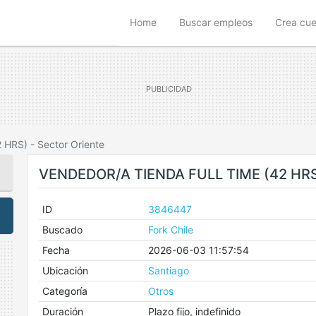
(current)
Home
Buscar empleos
Crea cu
2 HRS) - Sector Oriente
VENDEDOR/A TIENDA FULL TIME (42 HRS
ID
3846447
Buscado
Fork Chile
Fecha
2026-06-03 11:57:54
Ubicación
Santiago
Categoría
Otros
Duración
Plazo fijo, indefinido