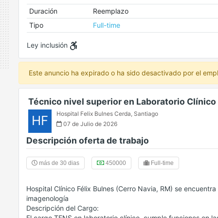
Duración
Reemplazo
Tipo
Full-time
Ley inclusión
Este anuncio ha expirado o ha sido desactivado por el emp
Técnico nivel superior en Laboratorio Clínico
Hospital Felix Bulnes Cerda
,
Santiago
HF
07 de Julio de 2026
Descripción oferta de trabajo
más de 30 dias
450000
Full-time
Hospital Clínico Félix Bulnes (Cerro Navia, RM) se encuentr
imagenología
Descripción del Cargo:
El cargo TENS en laboratorio clínico, cumple funciones en las