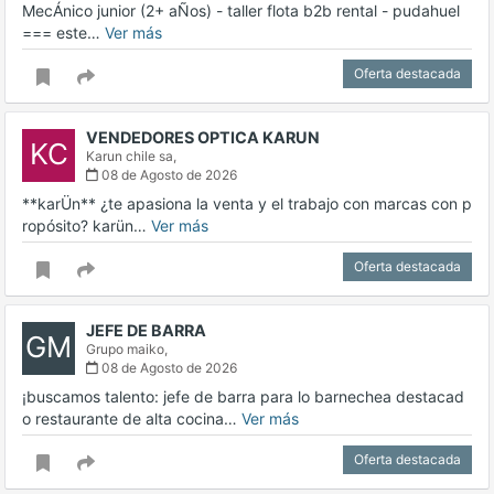
MecÁnico junior (2+ aÑos) - taller flota b2b rental - pudahuel
=== este…
Ver más
Oferta destacada
VENDEDORES OPTICA KARUN
KC
Karun chile sa,
08 de Agosto de 2026
**karÜn** ¿te apasiona la venta y el trabajo con marcas con p
ropósito? karün…
Ver más
Oferta destacada
JEFE DE BARRA
GM
Grupo maiko,
08 de Agosto de 2026
¡buscamos talento: jefe de barra para lo barnechea destacad
o restaurante de alta cocina…
Ver más
Oferta destacada