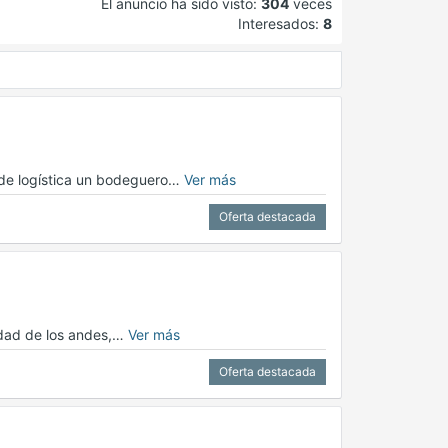
El anuncio ha sido visto:
304
veces
Interesados:
8
a de logística un bodeguero…
Ver más
Oferta destacada
udad de los andes,…
Ver más
Oferta destacada