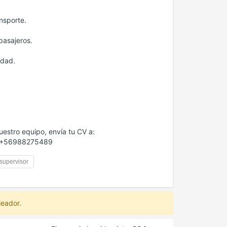
nsporte.
pasajeros.
edad.
uestro equipo, envía tu CV a:
: +56988275489
supervisor
leador.