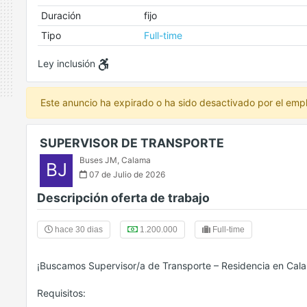
Duración
fijo
Tipo
Full-time
Ley inclusión
Este anuncio ha expirado o ha sido desactivado por el emp
SUPERVISOR DE TRANSPORTE
Buses JM
,
Calama
BJ
07 de Julio de 2026
Descripción oferta de trabajo
hace 30 dias
1.200.000
Full-time
¡Buscamos Supervisor/a de Transporte – Residencia en Cal
Requisitos: