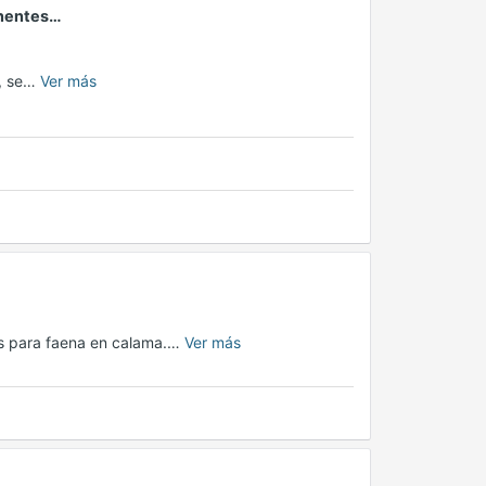
onentes…
n, se…
Ver más
s para faena en calama.…
Ver más