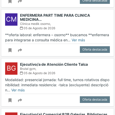
Oferta destacada
ENFERMERA PART TIME PARA CLINICA
CM
MEDICINA…
Clinica medik osorno,
05 de Agosto de 2026
**oferta laboral: enfermera – osorno** buscamos **enfermera
para integrarse a consulta médica en…
Ver más
Oferta destacada
Ejecutivo/a de Atención Cliente Talca
BG
Brutal gym,
05 de Agosto de 2026
Modalidad: presencial jornada: full time, turnos rotativos dispo
nibilidad: inmediata residencia: -talca (excluyente) descripció
n…
Ver más
Oferta destacada
Ejecutivo(a) Comercial B2B Galerías, Bibliotecas,